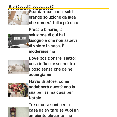
Articoli recenti
Guardaroba: pochi soldi,
grande soluzione da Ikea
che renderà tutto più chic
Presa a binario, la
soluzione di cui hai
bisogno e che non sapevi
di volere in casa. È
modernissima
Dove posizionare il letto:
cosa influisce sul nostro
riposo senza che ce ne
accorgiamo
Flavio Briatore, come
addobberà quest’anno la
sua bellissima casa per
Natale
Tre decorazioni per la
casa da evitare se vuoi un
ambiente elegante, ma