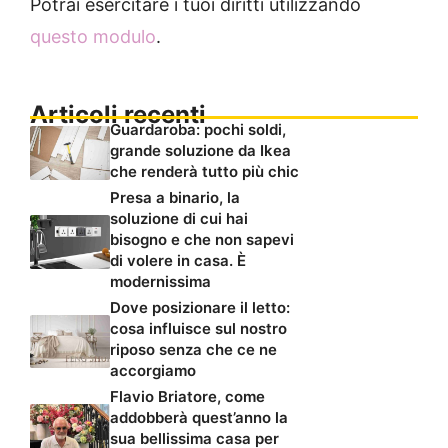
Potrai esercitare i tuoi diritti utilizzando
questo modulo
.
Articoli recenti
Guardaroba: pochi soldi,
grande soluzione da Ikea
che renderà tutto più chic
Presa a binario, la
soluzione di cui hai
bisogno e che non sapevi
di volere in casa. È
modernissima
Dove posizionare il letto:
cosa influisce sul nostro
riposo senza che ce ne
accorgiamo
Flavio Briatore, come
addobberà quest’anno la
sua bellissima casa per