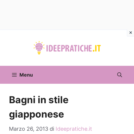
Vai
al
contenuto
Menu
Bagni in stile
giapponese
Marzo 26, 2013
di
Ideepratiche.it