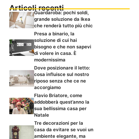
Articoli recenti
Guardaroba: pochi soldi,
grande soluzione da Ikea
che renderà tutto più chic
Presa a binario, la
soluzione di cui hai
bisogno e che non sapevi
di volere in casa. È
modernissima
Dove posizionare il letto:
cosa influisce sul nostro
riposo senza che ce ne
accorgiamo
Flavio Briatore, come
addobberà quest’anno la
sua bellissima casa per
Natale
Tre decorazioni per la
casa da evitare se vuoi un
ambiente elegante, ma