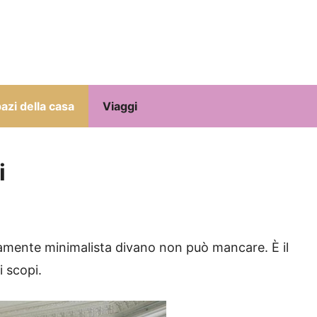
azi della casa
Viaggi
i
mamente minimalista divano non può mancare.
È il
i scopi.