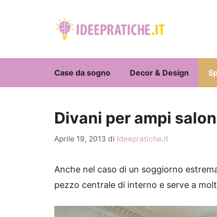
Vai
al
contenuto
Case da sogno
Decor & Design
Sp
Divani per ampi salon
Aprile 19, 2013
di
Ideepratiche.it
Anche nel caso di un soggiorno estre
pezzo centrale di interno e serve a molt