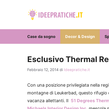
Vai
al
contenuto
Case da sogno
Decor & Design
Sp
Esclusivo Thermal Re
Febbraio 12, 2014
di
Ideepratiche.it
Con una posizione privilegiata nella reg
montagne di Leukerbad, questo rifugio di
vacanza allettanti.
Il
51 Degrees Therm
Michaels Interior Design Inc.
mescola m