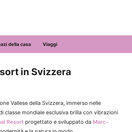
azi della casa
Viaggi
sort in Svizzera
ione Vallese della Svizzera, immerso nelle
 classe mondiale esclusiva brilla con vibrazioni
al Resort
progettato e sviluppato da
Marc-
odernità e la natura in modo