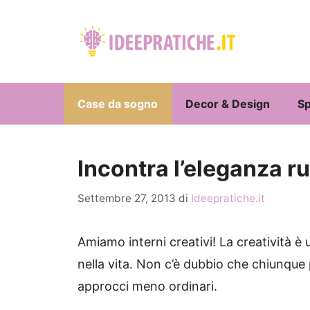
Vai
al
contenuto
Case da sogno
Decor & Design
Sp
Incontra l’eleganza r
Settembre 27, 2013
di
Ideepratiche.it
Amiamo interni creativi!
La creatività è
nella vita.
Non c’è dubbio che chiunque pu
approcci meno ordinari.