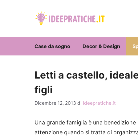
Vai
al
contenuto
Case da sogno
Decor & Design
Sp
Letti a castello, ideal
figli
Dicembre 12, 2013
di
Ideepratiche.it
Una grande famiglia è una benedizione p
attenzione quando si tratta di organizz