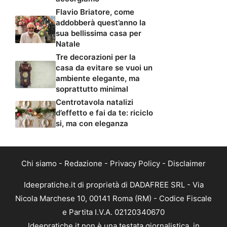
Flavio Briatore, come
addobberà quest’anno la
sua bellissima casa per
Natale
Tre decorazioni per la
casa da evitare se vuoi un
ambiente elegante, ma
soprattutto minimal
Centrotavola natalizi
d’effetto e fai da te: riciclo
si, ma con eleganza
Chi siamo
-
Redazione
-
Privacy Policy
-
Disclaimer
Ideepratiche.it di proprietà di DADAFREE SRL - Via
Nicola Marchese 10, 00141 Roma (RM) - Codice Fiscale
e Partita I.V.A. 02120340670
Ideepratiche.it non è una testata giornalistica, in