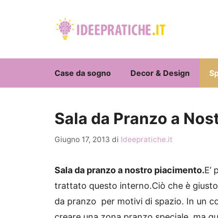
Vai
al
contenuto
Case da sogno
Decor & Design
Sp
Sala da Pranzo a Nos
Giugno 17, 2013
di
Ideepratiche.it
Sala da pranzo a nostro piacimento.
E’ 
trattato questo interno.Ciò che è gius
da pranzo per motivi di spazio.
In un c
creare una zona pranzo speciale, ma qua