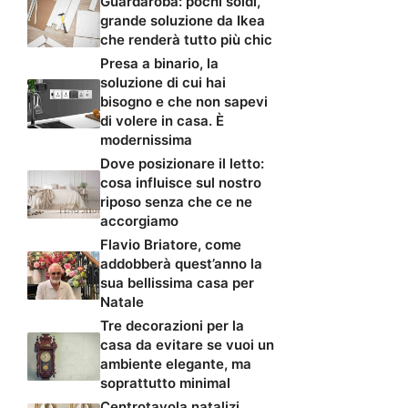
Guardaroba: pochi soldi,
grande soluzione da Ikea
che renderà tutto più chic
Presa a binario, la
soluzione di cui hai
bisogno e che non sapevi
di volere in casa. È
modernissima
Dove posizionare il letto:
cosa influisce sul nostro
riposo senza che ce ne
accorgiamo
Flavio Briatore, come
addobberà quest’anno la
sua bellissima casa per
Natale
Tre decorazioni per la
casa da evitare se vuoi un
ambiente elegante, ma
soprattutto minimal
Centrotavola natalizi