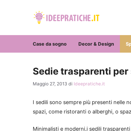
Vai
al
contenuto
Case da sogno
Decor & Design
Sp
Sedie trasparenti per
Maggio 27, 2013
di
Ideepratiche.it
I sedili sono sempre più presenti nelle 
spazi, come ristoranti o alberghi, o spaz
Minimalisti e moderni,i sedili trasparen