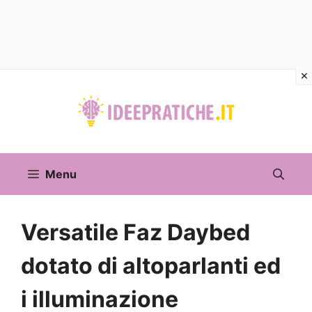
Vai
al
contenuto
Menu
Versatile Faz Daybed
dotato di altoparlanti ed
i illuminazione