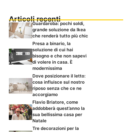
Articoli recenti
Guardaroba: pochi soldi,
grande soluzione da Ikea
che renderà tutto più chic
Presa a binario, la
soluzione di cui hai
bisogno e che non sapevi
di volere in casa. È
modernissima
Dove posizionare il letto:
cosa influisce sul nostro
riposo senza che ce ne
accorgiamo
Flavio Briatore, come
addobberà quest’anno la
sua bellissima casa per
Natale
Tre decorazioni per la