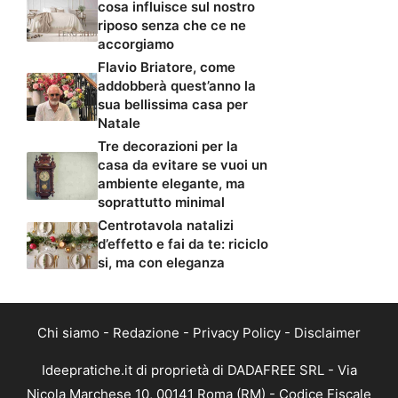
cosa influisce sul nostro
riposo senza che ce ne
accorgiamo
Flavio Briatore, come
addobberà quest’anno la
sua bellissima casa per
Natale
Tre decorazioni per la
casa da evitare se vuoi un
ambiente elegante, ma
soprattutto minimal
Centrotavola natalizi
d’effetto e fai da te: riciclo
si, ma con eleganza
Chi siamo
-
Redazione
-
Privacy Policy
-
Disclaimer
Ideepratiche.it di proprietà di DADAFREE SRL - Via
Nicola Marchese 10, 00141 Roma (RM) - Codice Fiscale