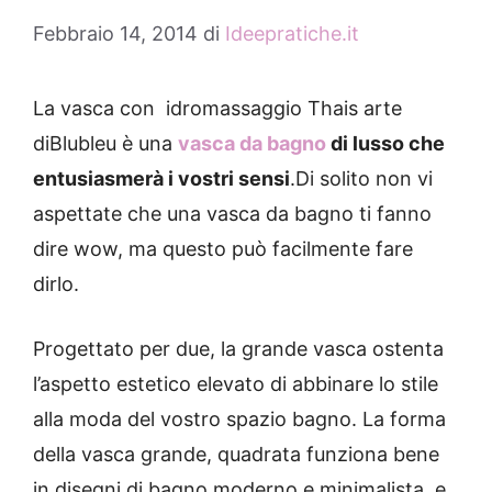
Febbraio 14, 2014
di
Ideepratiche.it
La vasca con idromassaggio Thais arte
diBlubleu è una
vasca da bagno
di lusso c
he
entusiasmerà i vostri sensi
.
Di solito non vi
aspettate che una vasca da bagno ti fanno
dire wow, ma questo può facilmente fare
dirlo.
Progettato per due, la grande vasca ostenta
l’aspetto estetico elevato di abbinare lo stile
alla moda del vostro spazio bagno.
La forma
della vasca grande, quadrata funziona bene
in disegni di bagno moderno e minimalista, e