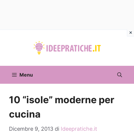
Vai
al
contenuto
Menu
10 “isole” moderne per
cucina
Dicembre 9, 2013
di
Ideepratiche.it