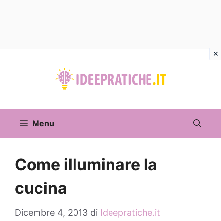
Vai
al
contenuto
Menu
Come illuminare la
cucina
Dicembre 4, 2013
di
Ideepratiche.it