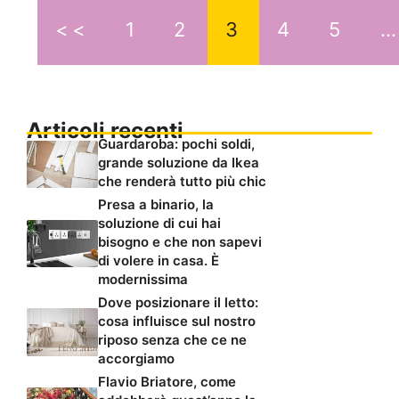
<<
1
2
3
4
5
Articoli recenti
Guardaroba: pochi soldi,
grande soluzione da Ikea
che renderà tutto più chic
Presa a binario, la
soluzione di cui hai
bisogno e che non sapevi
di volere in casa. È
modernissima
Dove posizionare il letto:
cosa influisce sul nostro
riposo senza che ce ne
accorgiamo
Flavio Briatore, come