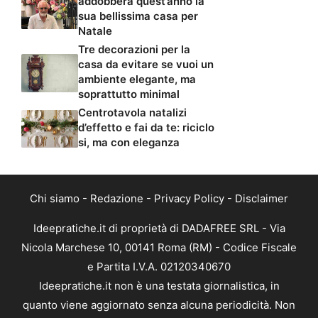
addobberà quest’anno la
sua bellissima casa per
Natale
Tre decorazioni per la
casa da evitare se vuoi un
ambiente elegante, ma
soprattutto minimal
Centrotavola natalizi
d’effetto e fai da te: riciclo
si, ma con eleganza
Chi siamo
-
Redazione
-
Privacy Policy
-
Disclaimer
Ideepratiche.it di proprietà di DADAFREE SRL - Via
Nicola Marchese 10, 00141 Roma (RM) - Codice Fiscale
e Partita I.V.A. 02120340670
Ideepratiche.it non è una testata giornalistica, in
quanto viene aggiornato senza alcuna periodicità. Non